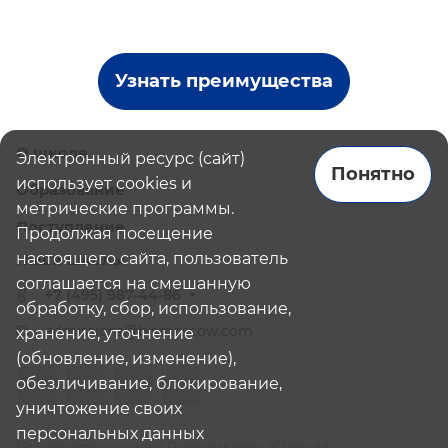
Узнать преимущества
О школе
Электронный ресурс (сайт)
Понятно
использует cookies и
Образование
метрические программы.
Поступление
Продолжая посещение
настоящего сайта, пользователь
Наши школы
соглашается на смешанную
+7 (495) 987-44-86
обработку, сбор, использование,
admissions@bismoscow.com
хранение, уточнение
(обновление, изменение),
обезличивание, блокирование,
уничтожение своих
персональных данных
¹Руководитель школы / Преподаватель (Старший