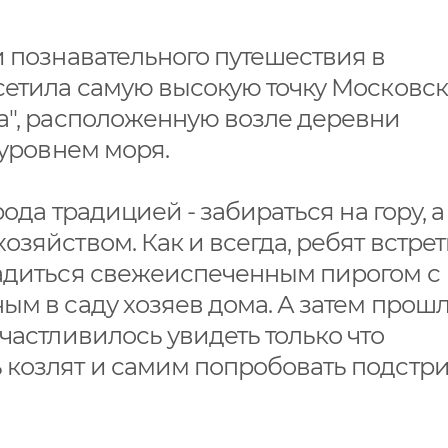
и познавательного путешествия в
сетила самую высокую точку Московс
а", расположенную возле деревни
 уровнем моря.
рода традицией - забираться на гору, а
зяйством. Как и всегда, ребят встре
ладиться свежеиспеченным пирогом с
ым в саду хозяев дома. А затем прош
частливилось увидеть только что
 козлят и самим попробовать подстр