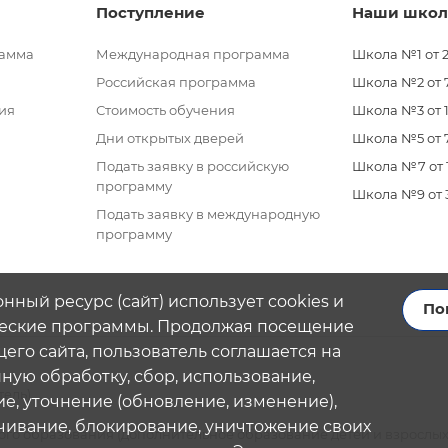
Поступление
Наши шко
рамма
Международная программа
Школа №1 от 2
Российская программа
Школа №2 от 7 
ия
Стоимость обучения
Школа №3 от 11
Дни открытых дверей
Школа №5 от 7
Подать заявку в российскую
Школа №7 от 11
программу
Школа №9 от 3 
Подать заявку в международную
программу
нный ресурс (сайт) использует cookies и
По
еские программы. Продолжая посещение
его сайта, пользователь соглашается на
ую обработку, сбор, использование,
тель)
е, уточнение (обновление, изменение),
чивание, блокирование, уничтожение своих
го образования (дополнительное образование детей и взрослых