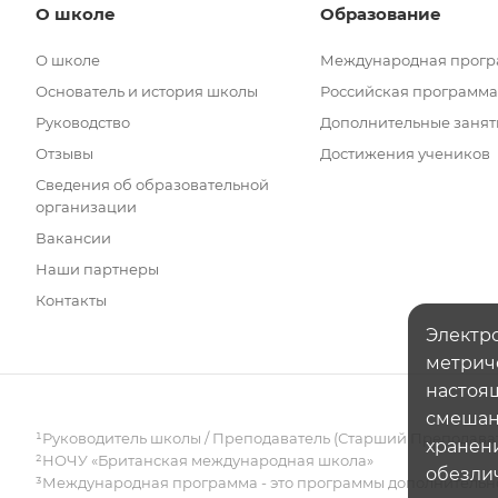
О школе
Образование
О школе
Международная прог
Основатель и история школы
Российская программа
Руководство
Дополнительные занят
Отзывы
Достижения учеников
Сведения об образовательной
организации
Вакансии
Наши партнеры
Контакты
Электро
метрич
настоящ
смешанн
¹Руководитель школы / Преподаватель (Старший Преподава
хранени
²НОЧУ «Британская международная школа»
обезли
³Международная программа - это программы дополнительно