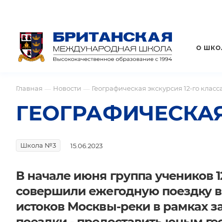
О ШКО
Главная
Новости
Географическая экскурсия 12-го класс
—
—
ГЕОГРАФИЧЕСКАЯ
Школа №3
15.06.2023
В начале июня группа учеников 
совершили ежегодную поездку в
истоков Москвы-реки в рамках з
поездки - предоставить юным ге