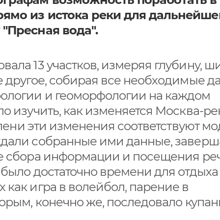
рямо из истока реки для дальнейше
 "Пресная вода".
ала 13 участков, измеряя глубину, ш
е другое, собирая все необходимые д
ологии и геоморфологии на каждом
о изучить, как изменяется Москва-ре
тепени эти изменения соответствуют м
ждали собранные ими данные, завер
ме сбора информации и посещения ре
 было достаточно времени для отдыха
 как игра в волейбол, парение в
торым, конечно же, последовало купан