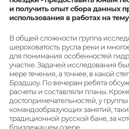
и получить опыт сбора данных п
использования в работах на тему
В общей сложности группа исследов
шероховатость русла реки и много
для понимания особенностей гидр
участке. Задачей исследования был
мере течения, а точнее, в какой с
Брэдшоу. По вечерам ребята обсу
расчеты и составляли планы. Кро
достопримечательностей, у группы
командообразующих занятий, таких
традиционной русской бане, за ко
близлежащем озере.