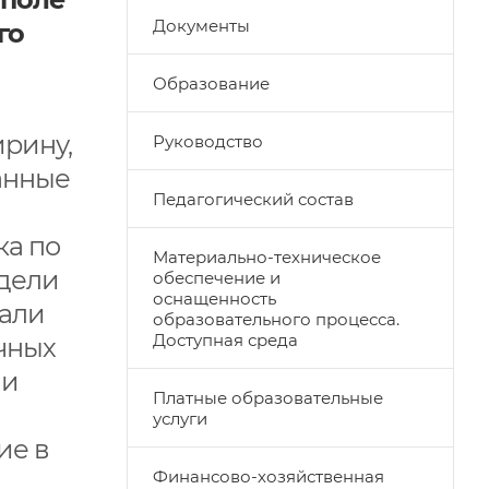
Документы
го
Образование
ирину,
Руководство
анные
Педагогический состав
ка по
Материально-техническое
одели
обеспечение и
оснащенность
шали
образовательного процесса.
Доступная среда
чных
 и
Платные образовательные
услуги
ие в
Финансово-хозяйственная