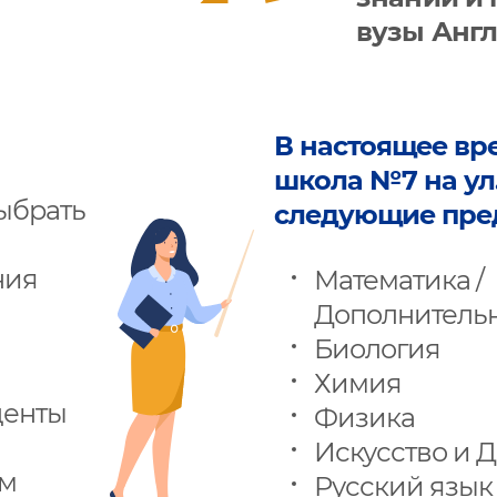
вузы Анг
В настоящее в
школа №7 на ул
ыбрать
следующие пре
ния
Математика /
Дополнительн
Биология
Химия
денты
Физика
Искусство и 
ам
Русский язык