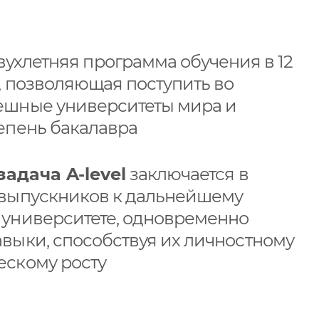
ухлетняя программа обучения в 12
х, позволяющая поступить во
ешные университеты мира и
тепень бакалавра
адача A-level
заключается в
 выпускников к дальнейшему
 университете, одновременно
авыки, способствуя их личностному
ескому росту