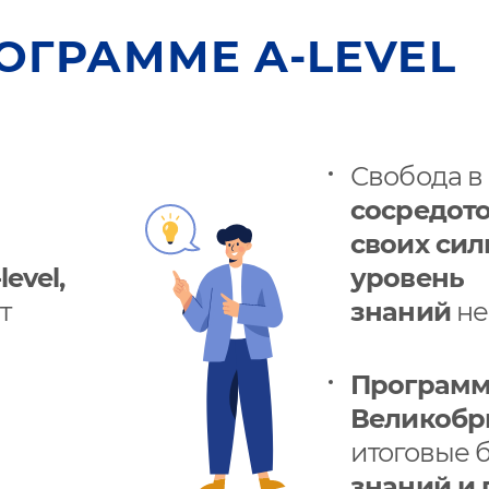
ОГРАММЕ A-LEVEL
Свобода в
сосредото
своих сил
evel,
уровень
т
знаний
не
Программа
Великобри
итоговые 
знаний и 