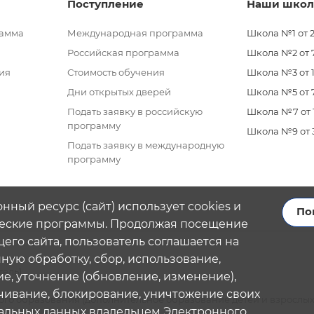
Поступление
Наши шко
рамма
Международная программа
Школа №1 от 2
Российская программа
Школа №2 от 7 
ия
Стоимость обучения
Школа №3 от 11
Дни открытых дверей
Школа №5 от 7
Подать заявку в российскую
Школа №7 от 11
программу
Школа №9 от 3 
Подать заявку в международную
программу
нный ресурс (сайт) использует cookies и
По
еские программы. Продолжая посещение
его сайта, пользователь соглашается на
ую обработку, сбор, использование,
тель)
е, уточнение (обновление, изменение),
чивание, блокирование, уничтожение своих
го образования (дополнительное образование детей и взрослых
альных данных владельцем Электронного