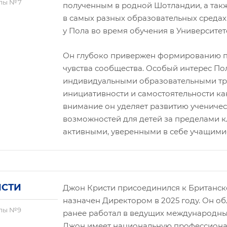
олы №7
полученным в родной Шотландии, а также
в самых разных образовательных средах
у Пола во время обучения в Университет
Он глубоко привержен формированию п
чувства сообщества. Особый интерес Пол
индивидуальными образовательными тра
инициативности и самостоятельности как
внимание он уделяет развитию ученичес
возможностей для детей за пределами к
активными, уверенными в себе учащими
ИСТИ
Джон Кристи присоединился к Британск
назначен Директором в 2025 году. Он 
олы №9
ранее работал в ведущих международны
Джон имеет национальную профессион