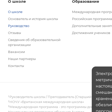
О школе
Образование
О школе
Международная прог
Основатель и история школы
Российская программа
Руководство
Дополнительные занят
Отзывы
Достижения учеников
Сведения об образовательной
организации
Вакансии
Наши партнеры
Контакты
Электро
метрич
настоящ
смешанн
¹Руководитель школы / Преподаватель (Старший Преподава
хранени
²НОЧУ «Британская международная школа»
обезли
³Международная программа - это программы дополнительно
персон
Национальная программа обучения Англии