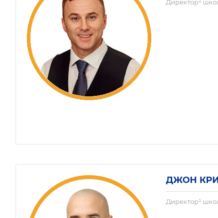
Директор¹ шк
ДЖОН КР
Директор¹ шк