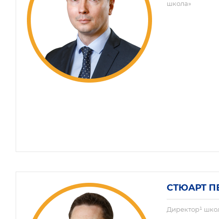
школа»
СТЮАРТ П
Директор¹ шко