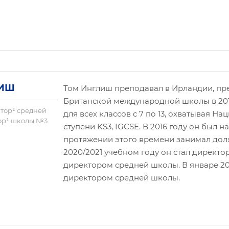
ЛИШ
Том Инглиш преподавал в Ирландии, пр
Британской международной школы в 201
тор¹ средней
для всех классов с 7 по 13, охватывая 
ор¹ школы №3
ступени KS3, IGCSE. В 2016 году он был 
протяжении этого времени занимал долж
2020/2021 учебном году он стал директо
директором средней школы. В январе 2
директором средней школы.