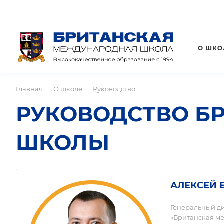
О ШКО
Главная
О школе
Руководство
—
—
РУКОВОДСТВО Б
ШКОЛЫ
АЛЕКСЕЙ 
Генеральный д
«Британская м