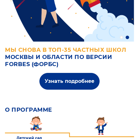
Х
МЫ СНОВА В ТОП-35 ЧАСТНЫХ ШКОЛ
М
МОСКВЫ И ОБЛАСТИ ПО ВЕРСИИ
У
FORBES (ФОРБС)
ет
Ко
по
др
Узнать подробнее
О ПРОГРАММЕ
Детский сад