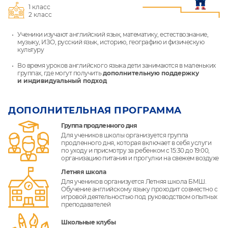
1 класс
2 класс
Ученики изучают английский язык, математику, естествознание,
музыку, ИЗО, русский язык, историю, географию и физическую
культуру
Во время уроков английского языка дети занимаются в маленьких
группах, где могут получить
дополнительную поддержку
и индивидуальный подход
ДОПОЛНИТЕЛЬНАЯ ПРОГРАММА
Группа продленного дня
Для учеников школы организуется группа
продленного дня, которая включает в себя услуги
по уходу и присмотру за ребенком с 15:30 до 19:00,
организацию питания и прогулки на свежем воздухе
Летняя школа
Для учеников организуется Летняя школа БМШ.
Обучение английскому языку проходит совместно с
игровой деятельностью под руководством опытных
преподавателей
Школьные клубы