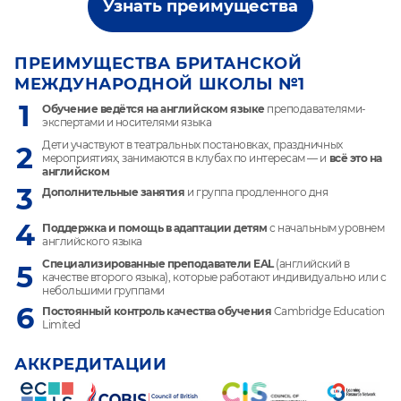
Узнать преимущества
ПРЕИМУЩЕСТВА БРИТАНСКОЙ
МЕЖДУНАРОДНОЙ ШКОЛЫ №1
1
Обучение ведётся на английском языке
преподавателями-
экспертами и носителями языка
Дети участвуют в театральных постановках, праздничных
2
мероприятиях, занимаются в клубах по интересам — и
всё это на
английском
3
Дополнительные занятия
и группа продленного дня
4
Поддержка и помощь в адаптации детям
с начальным уровнем
английского языка
Специализированные преподаватели EAL
(английский в
5
качестве второго языка), которые работают индивидуально или с
небольшими группами
6
Постоянный контроль качества обучения
Cambridge Education
Limited
АККРЕДИТАЦИИ