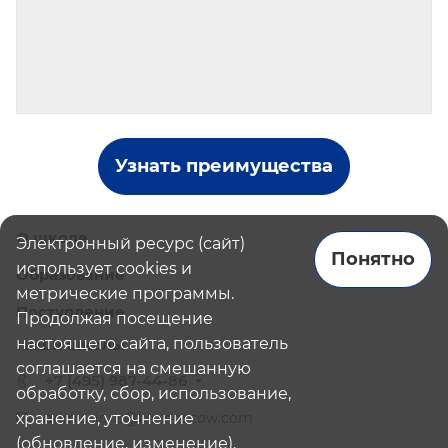
Узнать преимущества
О школе
Электронный ресурс (сайт)
Понятно
использует cookies и
Образование
метрические программы.
Поступление
Продолжая посещение
настоящего сайта, пользователь
Наши школы
соглашается на смешанную
+7 (495) 987-44-86
обработку, сбор, использование,
хранение, уточнение
admissions@bismoscow.com
(обновление, изменение),