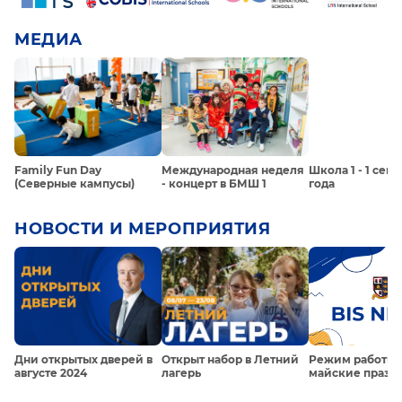
МЕДИА
Family Fun Day
Международная неделя
Школа 1 - 1 сен
(Северные кампусы)
- концерт в БМШ 1
года
НОВОСТИ И МЕРОПРИЯТИЯ
Дни открытых дверей в
Открыт набор в Летний
Режим работы 
августе 2024
лагерь
майские празд