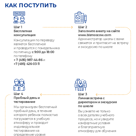
КАК ПОСТУПИТЬ
Шаг 1
Шаг 2
Бесплатная
Заполните анкету
на сайте
консультация
www.bismoscow.com
Администратор школы с вами
Консультация по переводу
свяжется и пригласит на встречу
является бесплатной
и экскурсию по школе
и проводится с понедельника
по пятницу
с 9:00 до 18:00
по телефону
+ 7 (495) 987-44-86
и
+7 (495) 426-03-11
Шаг 4
Шаг 3
Пробный день и
Личная встреча с
тестирование
директором и экскурсия
по школе
Мы организуем бесплатный
пробный день, в течение
Вы узнаете не только
которого ребенок полностью
о всех деталях учебного
погружается в учебную
процесса, но и увидите
атмосферу и проходит
комфортные условия
индивидуальное
и благоприятную
тестирование на
атмосферу для обучения
определение уровня