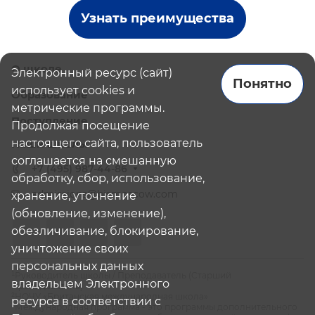
Узнать преимущества
О школе
Электронный ресурс (сайт)
Понятно
использует cookies и
Образование
метрические программы.
Поступление
Продолжая посещение
настоящего сайта, пользователь
Наши школы
соглашается на смешанную
+7 (495) 987-44-86
обработку, сбор, использование,
admissions@bismoscow.com
хранение, уточнение
(обновление, изменение),
обезличивание, блокирование,
уничтожение своих
персональных данных
¹Руководитель школы / Преподаватель (Старший
владельцем Электронного
Преподаватель)
²НОЧУ «Британская международная школа»
ресурса в соответствии с
³Международная программа - это программы дополнительного