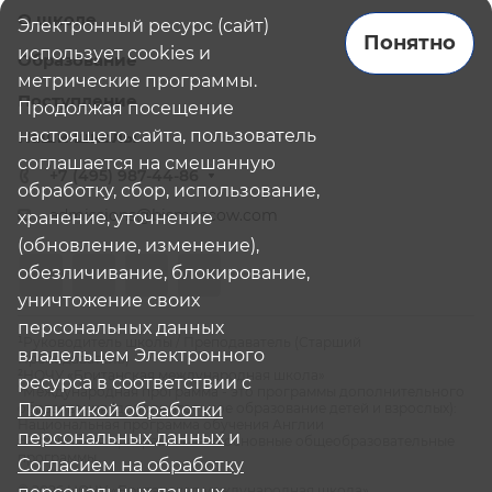
О школе
Электронный ресурс (сайт)
Понятно
использует cookies и
Образование
метрические программы.
Поступление
Продолжая посещение
настоящего сайта, пользователь
Наши школы
соглашается на смешанную
+7 (495) 987-44-86
обработку, сбор, использование,
admissions@bismoscow.com
хранение, уточнение
(обновление, изменение),
обезличивание, блокирование,
уничтожение своих
персональных данных
¹Руководитель школы / Преподаватель (Старший
владельцем Электронного
Преподаватель)
²НОЧУ «Британская международная школа»
ресурса в соответствии с
³Международная программа - это программы дополнительного
образования (дополнительное образование детей и взрослых):
Политикой обработки
Национальная программа обучения Англии
персональных данных
и
⁴Российская программа - это основные общеобразовательные
программы
Согласием на обработку
© 2026 НОЧУ «Британская международная школа»