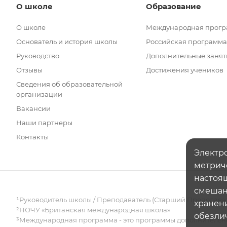
О школе
Образование
О школе
Международная прог
Основатель и история школы
Российская программа
Руководство
Дополнительные занят
Отзывы
Достижения учеников
Сведения об образовательной
организации
Вакансии
Наши партнеры
Контакты
Электро
метрич
настоящ
смешанн
¹Руководитель школы / Преподаватель (Старший Преподава
хранени
²НОЧУ «Британская международная школа»
обезли
³Международная программа - это программы дополнительно