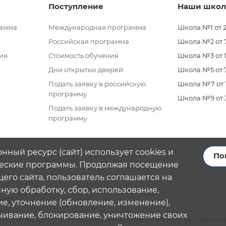
Поступление
Наши шко
рамма
Международная программа
Школа №1 от 2
Российская программа
Школа №2 от 7 
ия
Стоимость обучения
Школа №3 от 11
Дни открытых дверей
Школа №5 от 7
Подать заявку в российскую
Школа №7 от 11
программу
Школа №9 от 3 
Подать заявку в международную
программу
нный ресурс (сайт) использует cookies и
По
еские программы. Продолжая посещение
его сайта, пользователь соглашается на
ую обработку, сбор, использование,
тель)
е, уточнение (обновление, изменение),
чивание, блокирование, уничтожение своих
го образования (дополнительное образование детей и взрослых