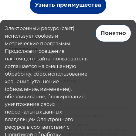
Узнать преимущества
О школе
Электронный ресурс (сайт)
Понятно
использует cookies и
Образование
метрические программы.
Поступление
Продолжая посещение
настоящего сайта, пользователь
Наши школы
соглашается на смешанную
+7 (495) 987-44-86
обработку, сбор, использование,
admissions@bismoscow.com
хранение, уточнение
(обновление, изменение),
обезличивание, блокирование,
уничтожение своих
персональных данных
¹Руководитель школы / Преподаватель (Старший
владельцем Электронного
Преподаватель)
²НОЧУ «Британская международная школа»
ресурса в соответствии с
³Международная программа - это программы дополнительного
образования (дополнительное образование детей и взрослых):
Политикой обработки