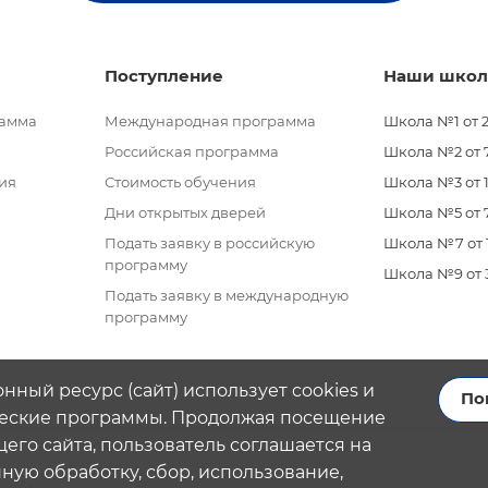
Поступление
Наши шко
рамма
Международная программа
Школа №1 от 2
Российская программа
Школа №2 от 7 
ия
Стоимость обучения
Школа №3 от 11
Дни открытых дверей
Школа №5 от 7
Подать заявку в российскую
Школа №7 от 11
программу
Школа №9 от 3 
Подать заявку в международную
программу
нный ресурс (сайт) использует cookies и
По
еские программы. Продолжая посещение
его сайта, пользователь соглашается на
ую обработку, сбор, использование,