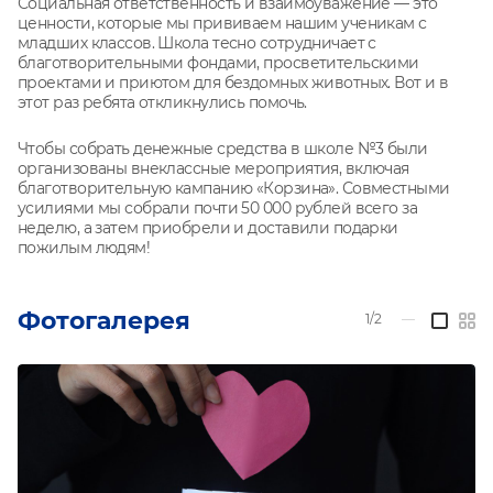
Социальная ответственность и взаимоуважение — это
ценности, которые мы прививаем нашим ученикам с
младших классов. Школа тесно сотрудничает с
благотворительными фондами, просветительскими
проектами и приютом для бездомных животных. Вот и в
этот раз ребята откликнулись помочь.
Чтобы собрать денежные средства в школе №3 были
организованы внеклассные мероприятия, включая
благотворительную кампанию «Корзина». Совместными
усилиями мы собрали почти 50 000 рублей всего за
неделю, а затем приобрели и доставили подарки
пожилым людям!
Фотогалерея
1/2
—