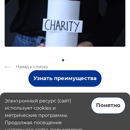
Назад к списку
Узнать преимущества
О школе
Электронный ресурс (сайт)
Понятно
использует cookies и
Образование
метрические программы.
Поступление
Продолжая посещение
настоящего сайта, пользователь