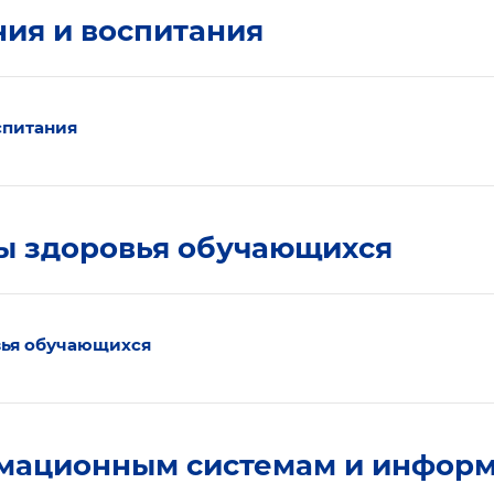
ния и воспитания
спитания
ны здоровья обучающихся
вья обучающихся
рмационным системам и инфор