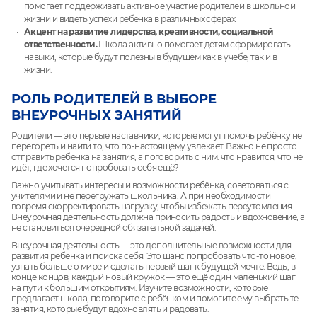
помогает поддерживать активное участие родителей в школьной
жизни и видеть успехи ребёнка в различных сферах.
Акцент на развитие лидерства, креативности, социальной
ответственности.
Школа активно помогает детям сформировать
навыки, которые будут полезны в будущем как в учёбе, так и в
жизни.
РОЛЬ РОДИТЕЛЕЙ В ВЫБОРЕ
ВНЕУРОЧНЫХ ЗАНЯТИЙ
Родители — это первые наставники, которые могут помочь ребёнку не
перегореть и найти то, что по-настоящему увлекает. Важно не просто
отправить ребёнка на занятия, а поговорить с ним: что нравится, что не
идёт, где хочется попробовать себя ещё?
Важно учитывать интересы и возможности ребёнка, советоваться с
учителями и не перегружать школьника. А при необходимости
вовремя скорректировать нагрузку, чтобы избежать переутомления.
Внеурочная деятельность должна приносить радость и вдохновение, а
не становиться очередной обязательной задачей.
Внеурочная деятельность — это дополнительные возможности для
развития ребёнка и поиска себя. Это шанс попробовать что-то новое,
узнать больше о мире и сделать первый шаг к будущей мечте. Ведь, в
конце концов, каждый новый кружок — это ещё один маленький шаг
на пути к большим открытиям. Изучите возможности, которые
предлагает школа, поговорите с ребёнком и помогите ему выбрать те
занятия, которые будут вдохновлять и радовать.