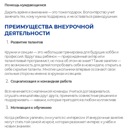
Помощь нуждающимся
Дарить время и внимание — это тоже подарок. Волонтёрство учит
замечать тех, кому нужна поддержка, и не оставаться равнодушным.
ПРЕИМУЩЕСТВА ВНЕУРОЧНОЙ
ДЕЯТЕЛЬНОСТИ
Развитие талантов
Кружки и секции — это небольшая тренировка для будущих хобби и
профессий. Вдруг ваш ребёнок — прирождённый актёр или
талантливый программист, но пока об этом не знает? Такие занятия —
это возможность для детей попробовать себя в новом деле, открыть в
себе скрытые таланты. Многие школьники впервые осознают свои
сильные стороны именно в кружках и секциях.
Социализация и командная работа
Всё начинается с маленькой команды. Учиться договариваться,
слушать инициативы друг друга, принимать совместные решения и
поддерживать — навыки, которые пригодятся в любом коллективе.
Мотивация к обучению
Когда ребёнок увлечён, он и учится с интересом. И внеурочные занятия
могут стать той самой искрой, которая разожжет интерес к учёбе и
новым знаниям.