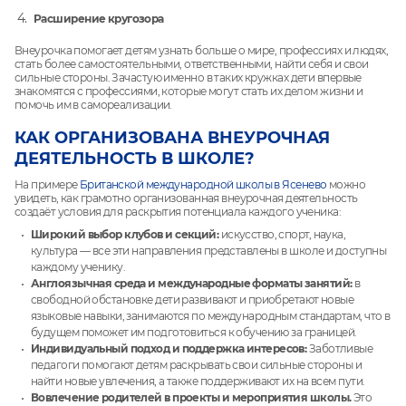
Расширение кругозора
Внеурочка помогает детям узнать больше о мире, профессиях и людях,
стать более самостоятельными, ответственными, найти себя и свои
сильные стороны. Зачастую именно в таких кружках дети впервые
знакомятся с профессиями, которые могут стать их делом жизни и
помочь им в самореализации.
КАК ОРГАНИЗОВАНА ВНЕУРОЧНАЯ
ДЕЯТЕЛЬНОСТЬ В ШКОЛЕ?
На примере
Британской международной школы в Ясенево
можно
увидеть, как грамотно организованная внеурочная деятельность
создаёт условия для раскрытия потенциала каждого ученика:
Широкий выбор клубов и секций:
искусство, спорт, наука,
культура — все эти направления представлены в школе и доступны
каждому ученику.
Англоязычная среда и международные форматы занятий:
в
свободной обстановке дети развивают и приобретают новые
языковые навыки, занимаются по международным стандартам, что в
будущем поможет им подготовиться к обучению за границей.
Индивидуальный подход и поддержка интересов:
Заботливые
педагоги помогают детям раскрывать свои сильные стороны и
найти новые увлечения, а также поддерживают их на всем пути.
Вовлечение родителей в проекты и мероприятия школы.
Это