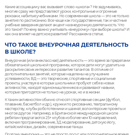
Какие ассоциации у вас вызывает слово «школа»? Не задумываясь,
многие сразу же представляют уроки, контрольные и огромные
рюкзаки, набитые учебниками. Но современная школа — это не только
занятия по расписанию. Все чаще как государственные, так и частные
учебные заведения делают акцент на внеурочную деятельность. Что
это такое? Почему важно учитывать «внеурочку» при выборе школы? И
как она влияет на детское развитие? Расскажем в статье.
ЧТО ТАКОЕ ВНЕУРОЧНАЯ ДЕЯТЕЛЬНОСТЬ
В ШКОЛЕ?
Внеурочная (или внеклассная) деятельность — это время за пределами
обязательной школьной программы, которое дети могут уделить на
раскрытие своих интересов и развитие талантов. В отличие от
дополнительных занятий, которые нацелены на улучшение
успеваемости, ВД — это творческие, спортивные и социальные
проекты, участвуя в которых школьники пробуют себя в новых
активностях, находят единомышленников и развивают навыки,
которые пригодятся не только на уроках, но и в жизни.
К таким активностям обычно относят спортивные секции (футбол,
плавание, баскетбол и др.), кружки по рисованию, театральному
мастерству, клубы робототехники и шахмат, волонтёрские проекты и
многое другое. Например, в Британской международной школе
ребятам предлагаются 25+ клубов из более чем 10 направлений,
включая программирование, 3Д моделирование, детскую йогу,
китайский язык, дизайн, современные танцы.
Поэтому внеурочка — это не просто досуг или дополнительное время