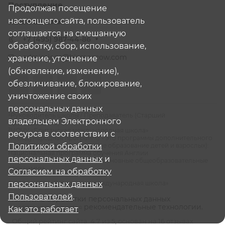
Поступление
Продолжая посещение
настоящего сайта, пользователь
Наши школы
соглашается на смешанную
+7 (495) 987-44-86
обработку, сбор, использование,
admissions@bismoscow.com
хранение, уточнение
(обновление, изменение),
обезличивание, блокирование,
уничтожение своих
персональных данных
¹Руководитель школы / Преподаватель (Старший
владельцем Электронного
Преподаватель)
²НОЧУ «Британская международная школа»
ресурса в соответствии с
³Международная программа - это программы дополнительного
образования (дополнительное образование детей и взрослых):
Политикой обработки
Национальная программа обучения Англии
персональных данных
и
⁴Российская программа - это основные общеобразовательные
программы
Согласием на обработку
© 2026 НОЧУ «Британская международная школа»
персональных данных
Пользователей
.
Политика обработки персональных данных
рекомендательные технологии.
На сайте используются
Как это работает
Общий рейтинг сайта: 4.7 из 5, основан на 16 отзывах