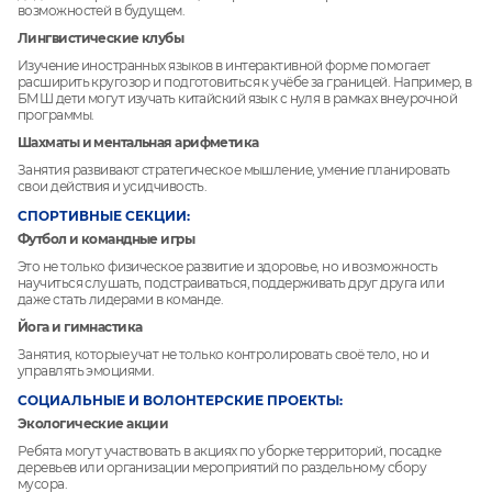
возможностей в будущем.
Лингвистические клубы
Изучение иностранных языков в интерактивной форме помогает
расширить кругозор и подготовиться к учёбе за границей. Например, в
БМШ дети могут изучать китайский язык с нуля в рамках внеурочной
программы.
Шахматы и ментальная арифметика
Занятия развивают стратегическое мышление, умение планировать
свои действия и усидчивость.
СПОРТИВНЫЕ СЕКЦИИ:
Футбол и командные игры
Это не только физическое развитие и здоровье, но и возможность
научиться слушать, подстраиваться, поддерживать друг друга или
даже стать лидерами в команде.
Йога и гимнастика
Занятия, которые учат не только контролировать своё тело, но и
управлять эмоциями.
СОЦИАЛЬНЫЕ И ВОЛОНТЕРСКИЕ ПРОЕКТЫ:
Экологические акции
Ребята могут участвовать в акциях по уборке территорий, посадке
деревьев или организации мероприятий по раздельному сбору
мусора.