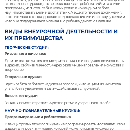
в школе после уроков, это возможность для ребёнка выйти за рамки
программы, испытать себя в новых ролях, в командной работе,
научиться ставить цели и достигать их. А еще это первые достижения,
которые можно отпраздновать с одноклассниками или в кругу семьи и
которые поддерживают мотивацию ребёнка двигаться дальше.
ВИДЫ ВНЕУРОЧНОЙ ДЕЯТЕЛЬНОСТИ И
ИХ ПРЕИМУЩЕСТВА
ТВОРЧЕСКИЕ СТУДИИ:
Рисование и живопись
Дети не только учатся технике рисования, но и получают возможность
выразить себя как личность через различные направления искусства и
творчество.
Театральные кружки
Здесь ребята работают над своим голосом, интонацией, языком тела,
учатся быть увереннее и взаимодействовать с публикой.
Вокальные студии
Занятия помогают развить чувство ритма и уверенность в себе.
НАУЧНО-ПОЗНАВАТЕЛЬНЫЕ КРУЖКИ:
Программирование и робототехника
В век цифровых технологий умение программировать и создавать свои
диджитал-проекты — навык, который может открыть множество