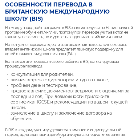
ОСОБЕННОСТИ ПЕРЕВОДА В
БРИТАНСКУЮ МЕЖДУНАРОДНУЮ
ШКОЛУ (BIS)
На международной программе в BIS занятия ведутся по Национальной
программе обучения Англии, поэтому при переводе учитываются не
только успеваемость, но и уровень владения английским языком.
Но не нужно переживать, если ваш школьник недостаточно хорошо
владеет английским, школа предлагает языковую поддержку для
детей с начальным уровнем языка (EAL).
Если вы хотите перевести своего ребенка в BIS, есть следующая
процедура перевода:
консультация для родителей,
личная встреча с директором и тур по школе,
пробный день и тестирование,
предоставление документов: ведомости с оценками за
последний год. При возможности приложите
сертификат IGCSE и рекомендации из вашей текущей
школы.
зачисление в школу и заключение договора на
обучение.
В BIS к каждому ученику уделяется внимание и индивидуальный
подход, а для адаптации детей организуются специальные занятия.