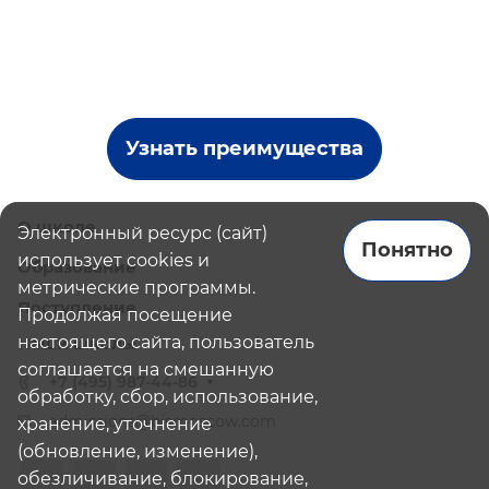
Узнать преимущества
О школе
Электронный ресурс (сайт)
Понятно
использует cookies и
Образование
метрические программы.
Поступление
Продолжая посещение
настоящего сайта, пользователь
Наши школы
соглашается на смешанную
+7 (495) 987-44-86
обработку, сбор, использование,
admissions@bismoscow.com
хранение, уточнение
(обновление, изменение),
обезличивание, блокирование,