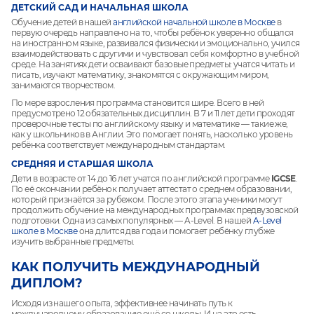
ДЕТСКИЙ САД И НАЧАЛЬНАЯ ШКОЛА
Обучение детей в нашей
английской начальной школе в Москве
в
первую очередь направлено на то, чтобы ребёнок уверенно общался
на иностранном языке, развивался физически и эмоционально, учился
взаимодействовать с другими и чувствовал себя комфортно в учебной
среде. На занятиях дети осваивают базовые предметы: учатся читать и
писать, изучают математику, знакомятся с окружающим миром,
занимаются творчеством.
По мере взросления программа становится шире. Всего в ней
предусмотрено 12 обязательных дисциплин. В 7 и 11 лет дети проходят
проверочные тесты по английскому языку и математике — такие же,
как у школьников в Англии. Это помогает понять, насколько уровень
ребёнка соответствует международным стандартам.
СРЕДНЯЯ И СТАРШАЯ ШКОЛА
Дети в возрасте от 14 до 16 лет учатся по английской программе
IGCSE
.
По её окончании ребёнок получает аттестат о среднем образовании,
который признаётся за рубежом. После этого этапа ученики могут
продолжить обучение на международных программах предвузовской
подготовки. Одна из самых популярных — A-Level. В нашей
A-Level
школе в Москве
она длится два года и помогает ребёнку глубже
изучить выбранные предметы.
КАК ПОЛУЧИТЬ МЕЖДУНАРОДНЫЙ
ДИПЛОМ?
Исходя из нашего опыта, эффективнее начинать путь к
международному образованию ещё со школы. И на это есть