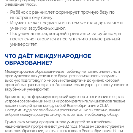
очевидные плюсы:
Ребёнок с ранних лет формирует прочную базу по
иностранному языку.
Изучает те же предметы и по тем же стандартам, что и
ученики зарубежных школ.
Получает аттестат, который признаётся за рубежом, и
постепенно готовится к поступлению в иностранный
университет.
ЧТО ДАЁТ МЕЖДУНАРОДНОЕ
ОБРАЗОВАНИЕ?
Международное образование даёт ребёнку не только знания, но и
преимущества для успешного будущего: возможность получить
высокую подготовку по мировым стандартам и документ, который
признаётся в разных странах. Это значительно упрощает поступление в
зарубежный университет.
Кроме того, это формирует широкий кругозор и понимание того, как
устроен современный мир. В мировом рейтинге лучших вузов первые
десять позиций делят между собой Великобритания и США.
Поступить туда после обычной российской школы сложно, лучше
выбрать международную школу, которая даст необходимую базу.
Британская международная школа учит детей по английской
национальной программе вот уже 32 года. Мы даём своим студентам
такое же образование, как в частных школах Великобритании. Наши