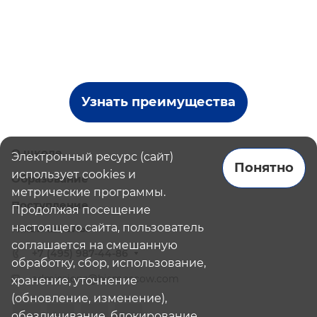
Узнать преимущества
О школе
Электронный ресурс (сайт)
Понятно
использует cookies и
Образование
метрические программы.
Поступление
Продолжая посещение
настоящего сайта, пользователь
Наши школы
соглашается на смешанную
+7 (495) 987-44-86
обработку, сбор, использование,
admissions@bismoscow.com
хранение, уточнение
(обновление, изменение),
обезличивание, блокирование,