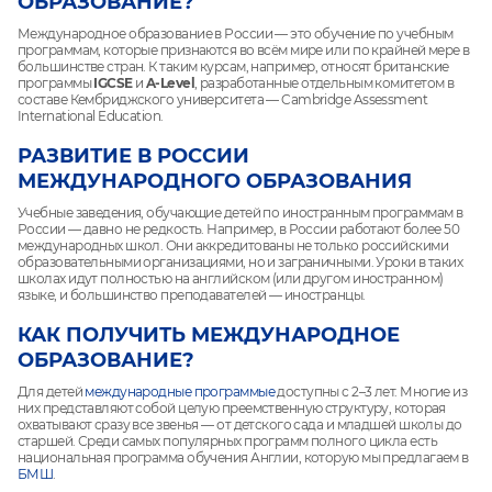
ОБРАЗОВАНИЕ?
Международное образование в России — это обучение по учебным
программам, которые признаются во всём мире или по крайней мере в
большинстве стран. К таким курсам, например, относят британские
программы
IGCSE
и
A-Level
, разработанные отдельным комитетом в
составе Кембриджского университета — Cambridge Assessment
International Education.
РАЗВИТИЕ В РОССИИ
МЕЖДУНАРОДНОГО ОБРАЗОВАНИЯ
Учебные заведения, обучающие детей по иностранным программам в
России — давно не редкость. Например, в России работают более 50
международных школ. Они аккредитованы не только российскими
образовательными организациями, но и заграничными. Уроки в таких
школах идут полностью на английском (или другом иностранном)
языке, и большинство преподавателей — иностранцы.
КАК ПОЛУЧИТЬ МЕЖДУНАРОДНОЕ
ОБРАЗОВАНИЕ?
Для детей
международные программые
доступны с 2–3 лет. Многие из
них представляют собой целую преемственную структуру, которая
охватывают сразу все звенья — от детского сада и младшей школы до
старшей. Среди самых популярных программ полного цикла есть
национальная программа обучения Англии, которую мы предлагаем в
БМШ
.