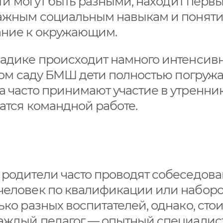
ети могут быть разными, находит перв
 важным социальным навыкам и поняти
ание к окружающим.
садике происходит намного интенсивн
тском саду БМШ дети полностью погруж
а часто принимают участие в утренни
чатся командной работе.
 родители часто проводят собеседова
 человек по квалификации или набор
ько разных воспитателей, однако, стои
каждый педагог — опытный специалист