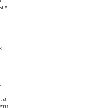
ы в
к
е
 а
ети