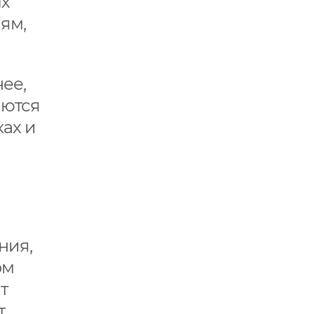
ых
ям,
ее,
аются
ках и
ния,
ом
т
,