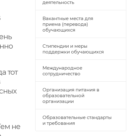
деятельность
В
Вакантные места для
приема (перевода)
обучающихся
чень
енно
Стипендии и меры
поддержки обучающихся
Международное
а тот
сотрудничество
в
усных
Организация питания в
образовательной
организации
Образовательные стандарты
и требования
Тем не
а