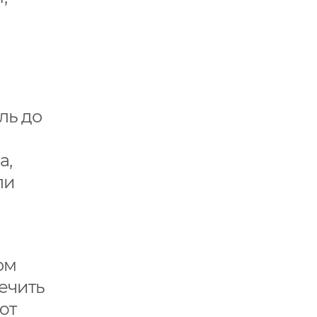
ль до
а,
ли
ом
ечить
ют