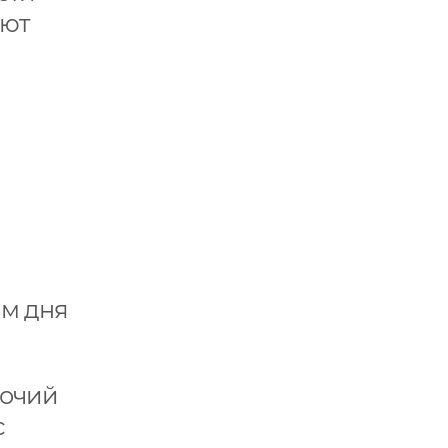
уют
им дня
бочий
с