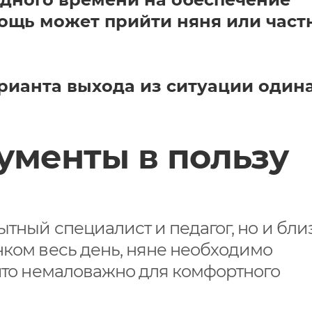
мощь может прийти няня или час
арианта выхода из ситуации один
ументы в пользу
ытный специалист и педагог, но и бл
нком весь день, няне необходимо
 что немаловажно для комфортного