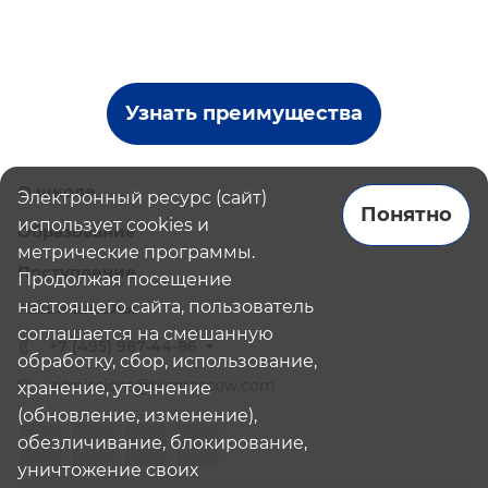
Узнать преимущества
О школе
Электронный ресурс (сайт)
Понятно
использует cookies и
Образование
метрические программы.
Поступление
Продолжая посещение
настоящего сайта, пользователь
Наши школы
соглашается на смешанную
+7 (495) 987-44-86
обработку, сбор, использование,
admissions@bismoscow.com
хранение, уточнение
(обновление, изменение),
обезличивание, блокирование,
уничтожение своих