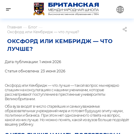
Главная
—
Блог
—
Оксфорд или Кембридж — что лучше?
ОКСФОРД ИЛИ КЕМБРИДЖ — ЧТО
ЛУЧШЕ?
Дата публикации: 1 июня 2026
Статья обновлена: 23 июня 2026
Оксфорд или Кембридж — что лучше — такой вопрос мы нередко
слышим на консультациях с нашими учениками, которые
рассматривают поступление в престижные университеты
Великобритании.
Оба вуза входят в число старейших и самых уважаемых
образовательных учреждений мира и готовят будущую элиту науки,
политики и бизнеса. При этом нет однозначного ответа на вопрос,
какой из них лучше. Но можно понять, какой из вузов больше подойдёт
вашему ребёнку.