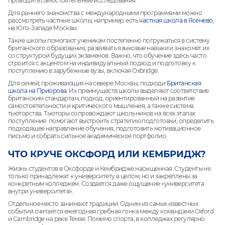
проводить самостоятельные исследования.
Для раннего знакомства с международными программами можно
рассмотреть частные школы, например, есть
частная школа в Ясенево
,
на Юго-Западе Москвы.
Такие школы помогают ученикам постепенно погружаться в систему
британского образования, развивать языковые навыки и знакомят их
со структурой будущих экзаменов. Важно, что обучение здесь часто
строится с акцентом на индивидуальный подход и подготовку к
поступлению в зарубежные вузы, включая Oxbridge.
Для семей, проживающих на севере Москвы, подходи
Британская
школа на Приорова.
Их преимуществ школы выделяют соответствие
британским стандартам, подход, ориентированный на развитие
самостоятельности и критического мышления, а также система
тьюторства. Тьюторы сопровождают школьников на всех этапах
поступления: помогают выстроить стратегию подготовки, определить
подходящее направление обучения, подготовить мотивационное
письмо и собрать сильное академическое портфолио.
ЧТО КРУЧЕ ОКСФОРД ИЛИ КЕМБРИДЖ?
Жизнь студентов в Оксфорде и Кембридже насыщенная. Студенты не
только принадлежат к университету в целом, но и закреплены за
конкретным колледжем. Создается даже ощущение «университета
внутри университета».
Отдельное место занимают традиции. Одним из самых известных
событий считается ежегодная гребная гонка между командами Oxford
и Cambridge на реке Темзе. Помимо спорта, в колледжах регулярно