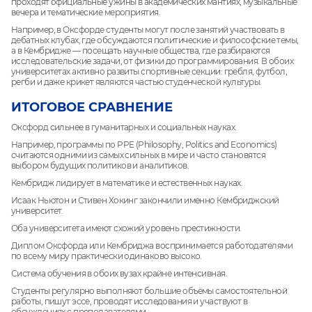
проходят официальные ужины в академических мантиях, музыкальные
вечера и тематические мероприятия.
Например, в Оксфорде студенты могут после занятий участвовать в
дебатных клубах, где обсуждаются политические и философские темы,
а в Кембридже — посещать научные общества, где разбираются
исследовательские задачи, от физики до программирования. В обоих
университетах активно развиты спортивные секции: гребля, футбол,
регби и даже крикет являются частью студенческой культуры.
ИТОГОВОЕ СРАВНЕНИЕ
Оксфорд сильнее в гуманитарных и социальных науках.
Например, программы по PPE (Philosophy, Politics and Economics)
считаются одними из самых сильных в мире и часто становятся
выбором будущих политиков и аналитиков.
Кембридж лидирует в математике и естественных науках.
Исаак Ньютон и Стивен Хокинг закончили именно Кембриджский
университет.
Оба университета имеют схожий уровень престижности.
Диплом Оксфорда или Кембриджа воспринимается работодателями
по всему миру практически одинаково высоко.
Система обучения в обоих вузах крайне интенсивная.
Студенты регулярно выполняют большие объёмы самостоятельной
работы, пишут эссе, проводят исследования и участвуют в
обсуждениях с преподавателями.