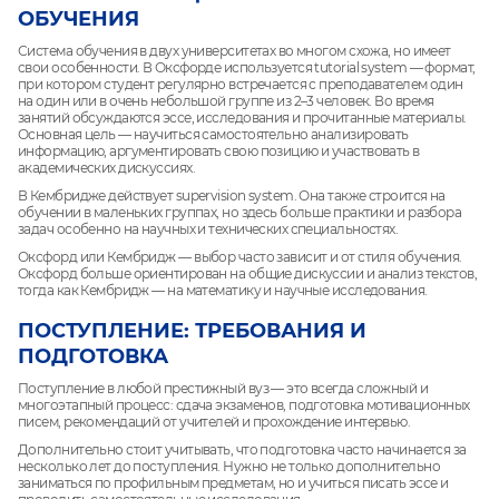
ОБУЧЕНИЯ
Система обучения в двух университетах во многом схожа, но имеет
свои особенности. В Оксфорде используется tutorial system — формат,
при котором студент регулярно встречается с преподавателем один
на один или в очень небольшой группе из 2–3 человек. Во время
занятий обсуждаются эссе, исследования и прочитанные материалы.
Основная цель — научиться самостоятельно анализировать
информацию, аргументировать свою позицию и участвовать в
академических дискуссиях.
В Кембридже действует supervision system. Она также строится на
обучении в маленьких группах, но здесь больше практики и разбора
задач особенно на научных и технических специальностях.
Оксфорд или Кембридж — выбор часто зависит и от стиля обучения.
Оксфорд больше ориентирован на общие дискуссии и анализ текстов,
тогда как Кембридж — на математику и научные исследования.
ПОСТУПЛЕНИЕ: ТРЕБОВАНИЯ И
ПОДГОТОВКА
Поступление в любой престижный вуз — это всегда сложный и
многоэтапный процесс: сдача экзаменов, подготовка мотивационных
писем, рекомендаций от учителей и прохождение интервью.
Дополнительно стоит учитывать, что подготовка часто начинается за
несколько лет до поступления. Нужно не только дополнительно
заниматься по профильным предметам, но и учиться писать эссе и