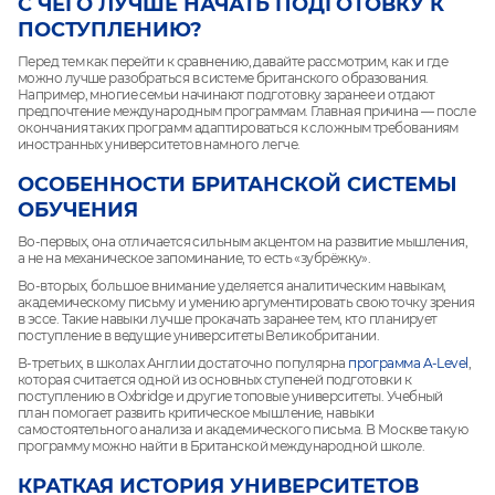
С ЧЕГО ЛУЧШЕ НАЧАТЬ ПОДГОТОВКУ К
ПОСТУПЛЕНИЮ?
Перед тем как перейти к сравнению, давайте рассмотрим, как и где
можно лучше разобраться в системе британского образования.
Например, многие семьи начинают подготовку заранее и отдают
предпочтение международным программам. Главная причина — после
окончания таких программ адаптироваться к сложным требованиям
иностранных университетов намного легче.
ОСОБЕННОСТИ БРИТАНСКОЙ СИСТЕМЫ
ОБУЧЕНИЯ
Во-первых, она отличается сильным акцентом на развитие мышления,
а не на механическое запоминание, то есть «зубрёжку».
Во-вторых, большое внимание уделяется аналитическим навыкам,
академическому письму и умению аргументировать свою точку зрения
в эссе. Такие навыки лучше прокачать заранее тем, кто планирует
поступление в ведущие университеты Великобритании.
В-третьих, в школах Англии достаточно популярна
программа A-Level
,
которая считается одной из основных ступеней подготовки к
поступлению в Oxbridge и другие топовые университеты. Учебный
план помогает развить критическое мышление, навыки
самостоятельного анализа и академического письма. В Москве такую
программу можно найти в Британской международной школе.
КРАТКАЯ ИСТОРИЯ УНИВЕРСИТЕТОВ