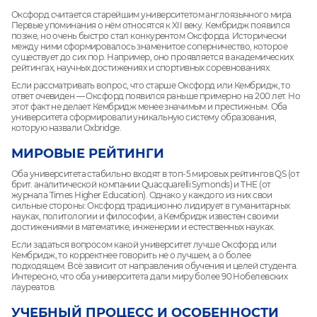
Оксфорд считается старейшим университетом англоязычного мира.
Первые упоминания о нём относятся к XII веку. Кембридж появился
позже, но очень быстро стал конкурентом Оксфорда. Исторически
между ними сформировалось знаменитое соперничество, которое
существует до сих пор. Например, оно проявляется в академических
рейтингах, научных достижениях и спортивных соревнованиях.
Если рассматривать вопрос, что старше Оксфорд или Кембридж, то
ответ очевиден — Оксфорд появился раньше примерно на 200 лет. Но
этот факт не делает Кембридж менее значимым и престижным. Оба
университета сформировали уникальную систему образования,
которую назвали Oxbridge.
МИРОВЫЕ РЕЙТИНГИ
Оба университета стабильно входят в топ-5 мировых рейтингов QS (от
брит. аналитической компании Quacquarelli Symonds) и THE (от
журнала Times Higher Education). Однако у каждого из них свои
сильные стороны: Оксфорд традиционно лидирует в гуманитарных
науках, политологии и философии, а Кембридж известен своими
достижениями в математике, инженерии и естественных науках.
Если задаться вопросом какой университет лучше Оксфорд или
Кембридж, то корректнее говорить не о лучшем, а о более
подходящем. Всё зависит от направления обучения и целей студента.
Интересно, что оба университета дали миру более 90 Нобелевских
лауреатов.
УЧЕБНЫЙ ПРОЦЕСС И ОСОБЕННОСТИ