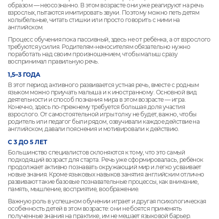
образом — неосознанно. В этом возрасте они уже реагируют на речь
взрослых, пытаются имитировать звуки. Поэтому можно петь детям
колыбельные, читать стишки или просто говорить с ними на
английском.
Процесс обучения пока пассивный, здесь не от ребёнка, а от взрослого
требуются усилия. Родителям-неносителям обязательно нужно
поработать над своим произношением, чтобы малыш сразу
воспринимал правильную речь.
1,5–3 ГОДА
В этот период активного развивается устная речь, вместе с родным
языком можно приучать малыша и к иностранному. Основной вид
деятельности и способ познания мира в этом возрасте — игра.
Конечно, здесь по-прежнему требуется большая доля участия
взрослого. От самостоятельной игры толку не будет, важно, чтобы
родитель или педагог были рядом, озвучивали каждое действие на
английском, давали пояснения и мотивировали к действию.
С 3 ДО 5 ЛЕТ
Большинство специалистов склоняются к тому, что это самый
подходящий возраст для старта. Речь уже сформировалась, ребёнок
продолжает активно познавать окружающий мир и легко усваивает
новые знания. Кроме языковых навыков занятия английским отлично
развивают такие базовые познавательные процессы, как внимание,
память, мышление, восприятие, воображение.
Важную роль в успешном обучении играет и другая психологическая
особенность детей в этом возрасте: они не боятся применять
полученные знания на практике, им не мешает языковой барьер.