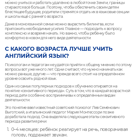
можно учиться и работать удалённо в любой точке Земли, границы
стираются всё больше. Поэтому, чтобы обеспечить своим детям
блестящее будущее, родители стремятся отдать их в языковые секции
и школы ещё с раннего возраста.
Даже в моноязычной семье можно вырастить билингва, если
приложить необходимые усилия. Главное — подходить к вопросу
комплексно и вовремя начать. Но важно, чтобы ребёнку было
комфортно в новом для него виде деятельности.
C КАКОГО ВОЗРАСТА ЛУЧШЕ УЧИТЬ
АНГЛИЙСКИЙ ЯЗЫК?
Психологам и педагогам не удаётся прийти к общему мнению по этому
вопросы вот уже много лет. Одни считают, что нужно начинать как
можно раньше, другие — что прежде всего стоит на определённом
уровне освоить родной язык.
Один из самых популярных подходов к обучению опирается на
понятие «сензитивного периода». Суть в том, что в каждый возрастной
период дети особенно восприимчивы к определённым видам
деятельности.
Это понятие ввел известный советский психолог Лев Семёнович
Выготский, а итальянский педагог Мария Монтессори позже
доработала подход. Она выделяла следующие этапы сензитивного
периода развития речи:
0–4 месяцев: ребёнок реагирует на речь, поворачивая
голову, подражает звукам.