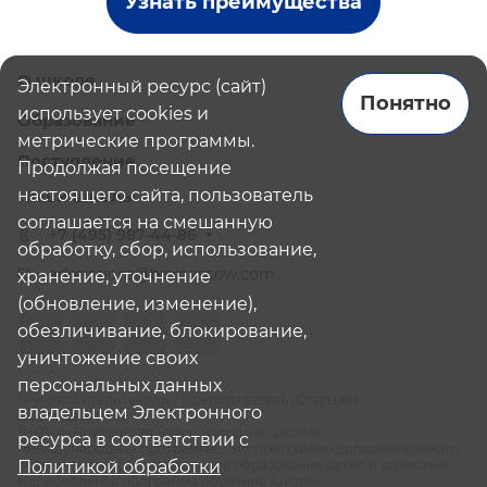
Узнать преимущества
О школе
Электронный ресурс (сайт)
Понятно
использует cookies и
Образование
метрические программы.
Поступление
Продолжая посещение
настоящего сайта, пользователь
Наши школы
соглашается на смешанную
+7 (495) 987-44-86
обработку, сбор, использование,
admissions@bismoscow.com
хранение, уточнение
(обновление, изменение),
обезличивание, блокирование,
уничтожение своих
персональных данных
¹Руководитель школы / Преподаватель (Старший
владельцем Электронного
Преподаватель)
²НОЧУ «Британская международная школа»
ресурса в соответствии с
³Международная программа - это программы дополнительного
образования (дополнительное образование детей и взрослых):
Политикой обработки
Национальная программа обучения Англии