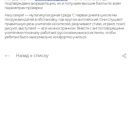
подтверждаем аккредитацию, но и получаем высшие баллы по всем
параметрам проверки.
Наш секрет — мультикультурная среда. С первых дней в школе мы
погружаем детей в обстановку, где кругом английский. Они слушают
правильную речь учителей-носителей, разучивают стихи, играют, поют,
рисуют, выступают — всё на иностранном. Вместе с англоговорящими
учителями поначалу работают русскоязычные ассистенты, чтобы
ребятам было максимально комфортно учиться.
Назад к списку