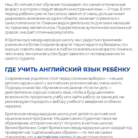
Наш 30-летний опыт обучения показывает, что самый оптимальный
возраст, в котором следует вводить иностранный язык — 3 года. В этот
период ребёнок уже не так сильно зависит от мамы, дольше может
удерживать внимание на одном объекте, начинает стремиться к
самостоятельности. Главным видом деятельности для таких малышей
по-прежнему является игра. Подкреплённая аутентичной иноязычной
средой, она даёт отличные результаты.
В Британскую международную школу мы с радостью принимаем
учеников и в более позднем возрасте. Наши педагоги убеждены, что
хорошо освоить язык можно в любом сознательном возрасте. Конечно,
чем позже, тем сильнее успех будет зависеть от мотивированности
самого студента.
ГДЕ УЧИТЬ АНГЛИЙСКИЙ ЯЗЫК РЕБЁНКУ
Современные родители стоят перед сложным выбором — секций,
детских садов и школ с английским уклоном сейчас очень много.
Подходы и качество обучение в них разные. Но если цель —
действительно хорошо освоить язык, чтобы в будущем иметь
возможность продолжить учёбу или найти работу за границей, мы
рекомендуем подходить к выбору учебного заведения особенно
серьёзно.
Британская международная школа учит детей по английской
национальной программе. Мы даём своим студентам такое же
образование, которое они могут получить в частных школах
Великобритании. Совет британских международных школ каждый год
проверяет нас тщательнейшим образом — по тем же самым
стандартам, что и
английские школы
. И мы не только всегда