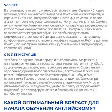
5–10 ЛЕТ
В этом возрасте тяга к познанию всё так же сильна. Однако к 5 годам
дети уже довольно чётко осознают себя по отношению к обществу и
стремится к социальному одобрению. Поэтому, несмотря на то, что
знания по-прежнему усваиваются легко, могут возникнуть проблемы с
их применением. Конечно, многое зависит от характера ребёнка, черты
которого уже начинают чётко проявляться. Но страх ошибки в этом
возрасте часто затрудняет обучение. Чтобы предупредить
формирование языкового барьера, важно создать по-настоящему
комфортные условия в классе и атмосферу поддержки. Ребята должны
понять, что иностранный язык, как и русский — это в первую очередь
средство общения.
С 10 ЛЕТ И СТАРШЕ
Чем ближе подростковый период и очередной кризис развития
личности, тем меньше интереса дети начинают проявлять к учёбе. А
социальные связи становятся всё более значимыми. Стремление к
одобрению, прежде всего сверстниками, а потом уже взрослыми,
растёт. Ребята часто просто боятся совершить ошибку и быть
осмеянными. Так что это может стать настоящей проблемой при
попытке выйти на разговорный уровень владения языком. Чтобы
избежать подобных трудностей, учителям советуют поддерживать
дружелюбную атмосферу в классе и благосклонно относится к
ошибкам учеников.
КАКОЙ ОПТИМАЛЬНЫЙ ВОЗРАСТ ДЛЯ
НАЧАЛА ОБУЧЕНИЯ АНГЛИЙСКОМУ?