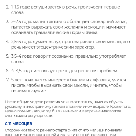
1–1,5 года: вслушивается в речь, произносит первые
слова.
2–2,5 года: малыш активно обогащает словарный запас,
пытается выражать свои желания и эмоции, начинает
осваивать грамматические нормы языка.
2,5–3 года: думает вслух, проговаривает свои мысли, его
речь имеет эгоцентрический характер.
3,5–4 года: говорит осознанно, правильно употребляет
слова.
4–4,5 года: использует речь для решения проблем.
5 лет: появляется интерес к буквам и алфавиту, учится
писать, чтобы выражать свои мысли, и читать, чтобы
понимать чужие.
На эти общие модели развития можно опираться, начиная обучать
русскому и иностранному языкам в том или ином возрасте. Кроме того,
нужно помнить, что, когда бы вы ни начали, в упражнениях всегда
очень важна регулярность.
С 11 МЕСЯЦЕВ
Сторонники такого раннего старта считают, что малыши поначалу
воспринимают иностранный язык, как и родной, естественным