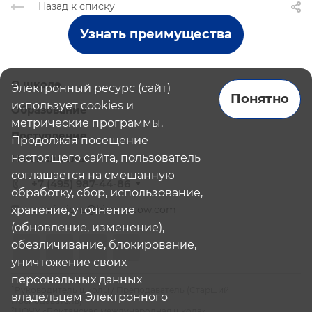
Назад к списку
Узнать преимущества
О школе
Электронный ресурс (сайт)
Понятно
использует cookies и
Образование
метрические программы.
Поступление
Продолжая посещение
настоящего сайта, пользователь
Наши школы
соглашается на смешанную
+7 (495) 987-44-86
обработку, сбор, использование,
хранение, уточнение
admissions@bismoscow.com
(обновление, изменение),
обезличивание, блокирование,
уничтожение своих
персональных данных
¹Руководитель школы / Преподаватель (Старший
владельцем Электронного
Преподаватель)
²НОЧУ «Британская международная школа»