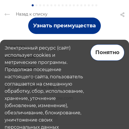
Назад к списку
Узнать преимущества
О школе
Электронный ресурс (сайт)
Понятно
использует cookies и
Образование
метрические программы.
Поступление
Продолжая посещение
настоящего сайта, пользователь
Наши школы
соглашается на смешанную
+7 (495) 987-44-86
обработку, сбор, использование,
хранение, уточнение
admissions@bismoscow.com
(обновление, изменение),
обезличивание, блокирование,
уничтожение своих
персональных данных