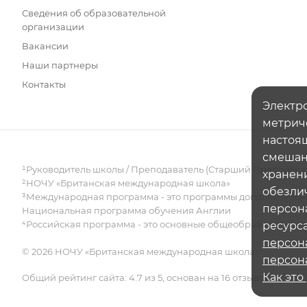
Сведения об образовательной
организации
Вакансии
Наши партнеры
Контакты
Электро
метрич
настоящ
смешанн
¹Руководитель школы / Преподаватель (Старший Преподава
хранени
²НОЧУ «Британская международная школа»
обезли
³Международная программа - это программы дополнительно
персон
Национальная программа обучения Англии
⁴Российская программа - это основные общеобразователь
ресурса
персон
© 2026 НОЧУ «Британская международная школа»
персон
Как это
Общий рейтинг сайта: 4.7 из 5, основан на 16 отзывах