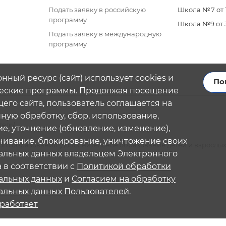
Подать заявку в российскую
Школа №7 от 11
программу
Школа №9 от 3 
Подать заявку в международную
программу
нный ресурс (сайт) использует cookies и
По
еские программы. Продолжая посещение
его сайта, пользователь соглашается на
ую обработку, сбор, использование,
тель)
е, уточнение (обновление, изменение),
чивание, блокирование, уничтожение своих
го образования (дополнительное образование детей и взрослых
альных данных владельцем Электронного
ные программы
 в соответствии с
Политикой обработки
альных данных
и
Согласием на обработку
альных данных Пользователей
.
 работает