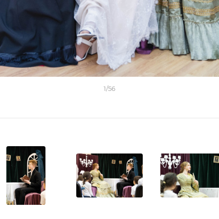
1
/
56