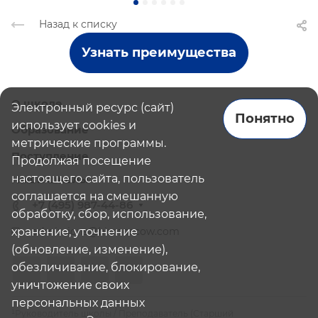
Назад к списку
Узнать преимущества
О школе
Электронный ресурс (сайт)
Понятно
использует cookies и
Образование
метрические программы.
Поступление
Продолжая посещение
настоящего сайта, пользователь
Наши школы
соглашается на смешанную
+7 (495) 987-44-86
обработку, сбор, использование,
хранение, уточнение
admissions@bismoscow.com
(обновление, изменение),
обезличивание, блокирование,
уничтожение своих
персональных данных
¹Руководитель школы / Преподаватель (Старший