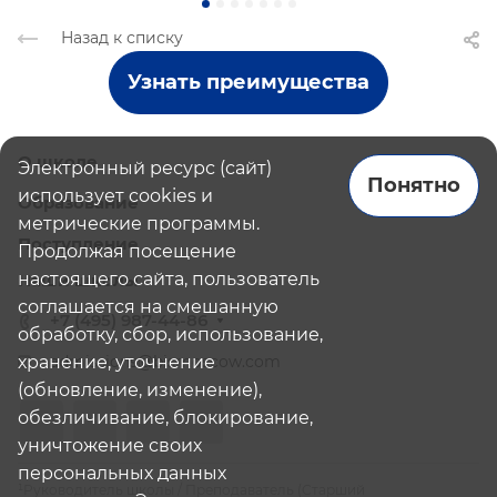
Назад к списку
Узнать преимущества
О школе
Электронный ресурс (сайт)
Понятно
использует cookies и
Образование
метрические программы.
Поступление
Продолжая посещение
настоящего сайта, пользователь
Наши школы
соглашается на смешанную
+7 (495) 987-44-86
обработку, сбор, использование,
хранение, уточнение
admissions@bismoscow.com
(обновление, изменение),
обезличивание, блокирование,
уничтожение своих
персональных данных
¹Руководитель школы / Преподаватель (Старший