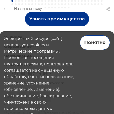
Назад к списку
Узнать преимущества
О школе
Электронный ресурс (сайт)
Понятно
использует cookies и
Образование
метрические программы.
Поступление
Продолжая посещение
настоящего сайта, пользователь
Наши школы
соглашается на смешанную
+7 (495) 987-44-86
обработку, сбор, использование,
хранение, уточнение
admissions@bismoscow.com
(обновление, изменение),
обезличивание, блокирование,
уничтожение своих
персональных данных
¹Руководитель школы / Преподаватель (Старший