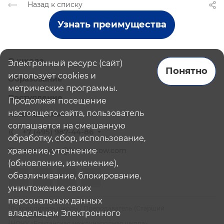
Назад к списку
Узнать преимущества
О школе
Электронный ресурс (сайт)
Понятно
использует cookies и
Образование
метрические программы.
Поступление
Продолжая посещение
настоящего сайта, пользователь
Наши школы
соглашается на смешанную
+7 (495) 987-44-86
обработку, сбор, использование,
хранение, уточнение
admissions@bismoscow.com
(обновление, изменение),
обезличивание, блокирование,
уничтожение своих
персональных данных
¹Руководитель школы / Преподаватель (Старший
владельцем Электронного
Преподаватель)
²НОЧУ «Британская международная школа»