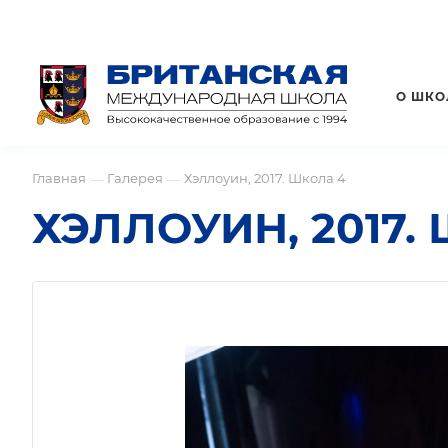
О ШКО
Главная
Галерея
Хэллоуин, 2017. Школа 4
—
—
ХЭЛЛОУИН, 2017.