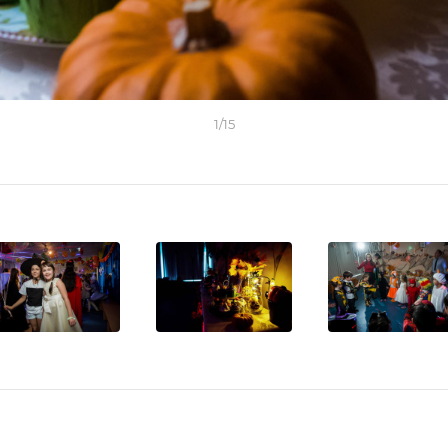
1
/
15