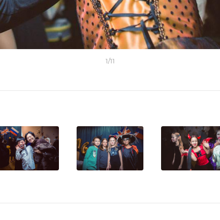
1
/
11