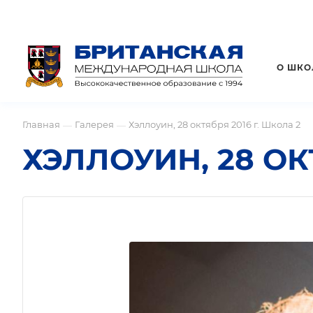
О ШКО
Главная
Галерея
Хэллоуин, 28 октября 2016 г. Школа 2
—
—
ХЭЛЛОУИН, 28 ОКТ