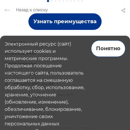
Назад к списку
Узнать преимущества
О школе
Электронный ресурс (сайт)
Понятно
использует cookies и
Образование
метрические программы.
Поступление
Продолжая посещение
настоящего сайта, пользователь
Наши школы
соглашается на смешанную
+7 (495) 987-44-86
обработку, сбор, использование,
хранение, уточнение
admissions@bismoscow.com
(обновление, изменение),
обезличивание, блокирование,
уничтожение своих
персональных данных
¹Руководитель школы / Преподаватель (Старший