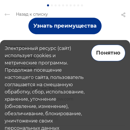
Назад к списку
Узнать преимущества
О школе
Электронный ресурс (сайт)
Понятно
использует cookies и
Образование
метрические программы.
Поступление
Продолжая посещение
настоящего сайта, пользователь
Наши школы
соглашается на смешанную
+7 (495) 987-44-86
обработку, сбор, использование,
хранение, уточнение
admissions@bismoscow.com
(обновление, изменение),
обезличивание, блокирование,
уничтожение своих
персональных данных