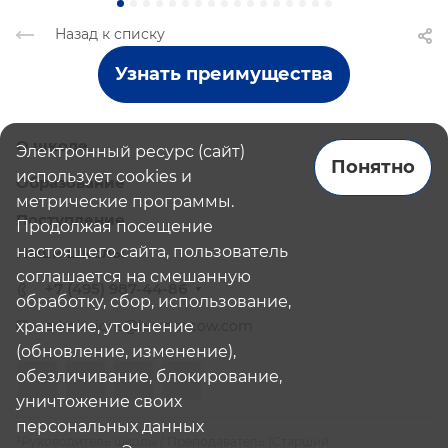
Назад к списку
Узнать преимущества
О школе
Электронный ресурс (сайт)
Понятно
использует cookies и
Образование
метрические программы.
Поступление
Продолжая посещение
настоящего сайта, пользователь
Наши школы
соглашается на смешанную
+7 (495) 987-44-86
обработку, сбор, использование,
хранение, уточнение
admissions@bismoscow.com
(обновление, изменение),
обезличивание, блокирование,
уничтожение своих
персональных данных
¹Руководитель школы / Преподаватель (Старший