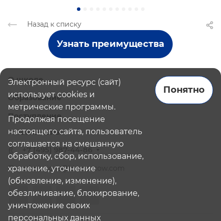
Назад к списку
Узнать преимущества
О школе
Электронный ресурс (сайт)
Понятно
использует cookies и
Образование
метрические программы.
Поступление
Продолжая посещение
настоящего сайта, пользователь
Наши школы
соглашается на смешанную
+7 (495) 987-44-86
обработку, сбор, использование,
хранение, уточнение
admissions@bismoscow.com
(обновление, изменение),
обезличивание, блокирование,
уничтожение своих
персональных данных