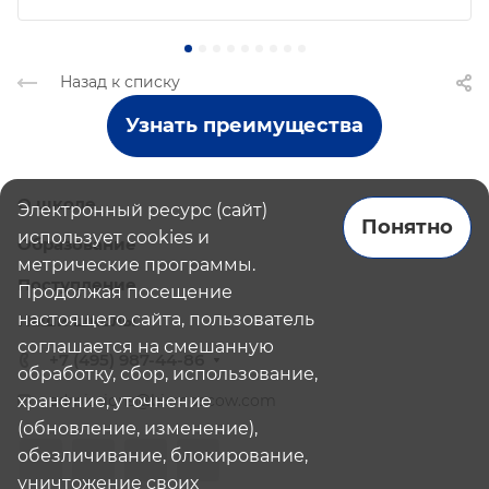
Назад к списку
Узнать преимущества
О школе
Электронный ресурс (сайт)
Понятно
использует cookies и
Образование
метрические программы.
Поступление
Продолжая посещение
настоящего сайта, пользователь
Наши школы
соглашается на смешанную
+7 (495) 987-44-86
обработку, сбор, использование,
хранение, уточнение
admissions@bismoscow.com
(обновление, изменение),
обезличивание, блокирование,
уничтожение своих