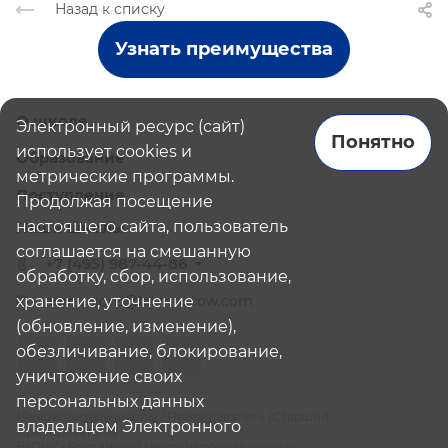
Назад к списку
Узнать преимущества
О школе
Электронный ресурс (сайт)
Понятно
использует cookies и
Образование
метрические программы.
Поступление
Продолжая посещение
настоящего сайта, пользователь
Наши школы
соглашается на смешанную
+7 (495) 987-44-86
обработку, сбор, использование,
хранение, уточнение
admissions@bismoscow.com
(обновление, изменение),
обезличивание, блокирование,
уничтожение своих
персональных данных
¹Руководитель школы / Преподаватель (Старший
владельцем Электронного
Преподаватель)
²НОЧУ «Британская международная школа»