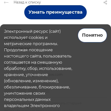
Назад к списку
Узнать преимущества
О школе
Электронный ресурс (сайт)
Понятно
использует cookies и
Образование
метрические программы.
Поступление
Продолжая посещение
настоящего сайта, пользователь
Наши школы
соглашается на смешанную
+7 (495) 987-44-86
обработку, сбор, использование,
хранение, уточнение
admissions@bismoscow.com
(обновление, изменение),
обезличивание, блокирование,
уничтожение своих
персональных данных
¹Руководитель школы / Преподаватель (Старший
владельцем Электронного
Преподаватель)
²НОЧУ «Британская международная школа»