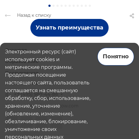
Назад к списку
Узнать преимущества
О школе
Электронный ресурс (сайт)
Понятно
использует cookies и
Образование
метрические программы.
Поступление
Продолжая посещение
настоящего сайта, пользователь
Наши школы
соглашается на смешанную
+7 (495) 987-44-86
обработку, сбор, использование,
хранение, уточнение
admissions@bismoscow.com
(обновление, изменение),
обезличивание, блокирование,
уничтожение своих
персональных данных