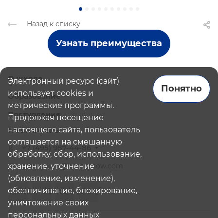
Назад к списку
Узнать преимущества
О школе
Электронный ресурс (сайт)
Понятно
использует cookies и
Образование
метрические программы.
Поступление
Продолжая посещение
настоящего сайта, пользователь
Наши школы
соглашается на смешанную
+7 (495) 987-44-86
обработку, сбор, использование,
хранение, уточнение
admissions@bismoscow.com
(обновление, изменение),
обезличивание, блокирование,
уничтожение своих
персональных данных