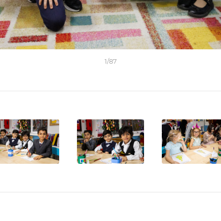
1
/
87