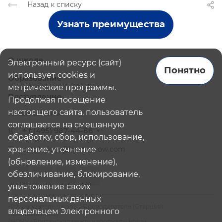
Назад к списку
Узнать преимущества
О школе
Электронный ресурс (сайт)
Понятно
использует cookies и
Образование
метрические программы.
Поступление
Продолжая посещение
настоящего сайта, пользователь
Наши школы
соглашается на смешанную
+7 (495) 987-44-86
обработку, сбор, использование,
хранение, уточнение
admissions@bismoscow.com
(обновление, изменение),
обезличивание, блокирование,
уничтожение своих
персональных данных
¹Руководитель школы / Преподаватель (Старший
владельцем Электронного
Преподаватель)
²НОЧУ «Британская международная школа»