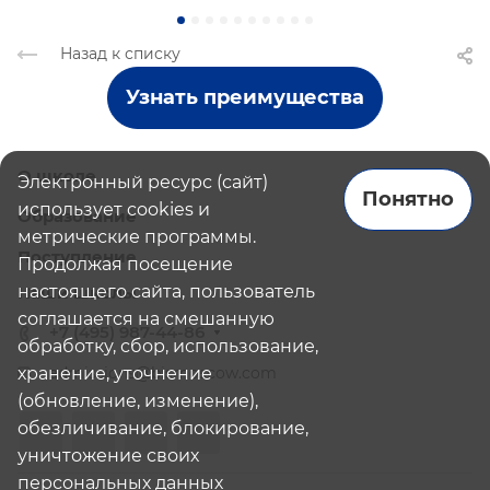
Назад к списку
Узнать преимущества
О школе
Электронный ресурс (сайт)
Понятно
использует cookies и
Образование
метрические программы.
Поступление
Продолжая посещение
настоящего сайта, пользователь
Наши школы
соглашается на смешанную
+7 (495) 987-44-86
обработку, сбор, использование,
хранение, уточнение
admissions@bismoscow.com
(обновление, изменение),
обезличивание, блокирование,
уничтожение своих
персональных данных