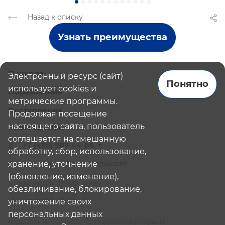
Назад к списку
Узнать преимущества
О школе
Электронный ресурс (сайт)
Понятно
использует cookies и
Образование
метрические программы.
Поступление
Продолжая посещение
настоящего сайта, пользователь
Наши школы
соглашается на смешанную
+7 (495) 987-44-86
обработку, сбор, использование,
хранение, уточнение
admissions@bismoscow.com
(обновление, изменение),
обезличивание, блокирование,
уничтожение своих
персональных данных
¹Руководитель школы / Преподаватель (Старший