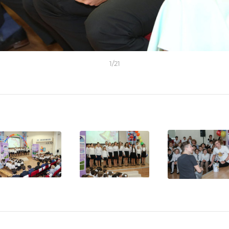
1
/
21