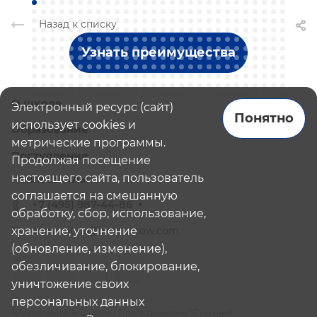
Назад к списку
Узнать преимущества
О школе
Электронный ресурс (сайт)
Понятно
использует cookies и
Образование
метрические программы.
Поступление
Продолжая посещение
настоящего сайта, пользователь
Наши школы
соглашается на смешанную
+7 (495) 987-44-86
обработку, сбор, использование,
хранение, уточнение
admissions@bismoscow.com
(обновление, изменение),
обезличивание, блокирование,
уничтожение своих
персональных данных
¹Руководитель школы / Преподаватель (Старший