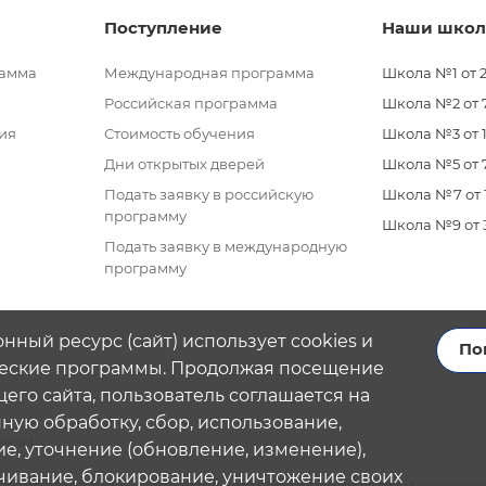
Поступление
Наши шко
рамма
Международная программа
Школа №1 от 2
Российская программа
Школа №2 от 7 
ия
Стоимость обучения
Школа №3 от 11
Дни открытых дверей
Школа №5 от 7
Подать заявку в российскую
Школа №7 от 11
программу
Школа №9 от 3 
Подать заявку в международную
программу
нный ресурс (сайт) использует cookies и
По
еские программы. Продолжая посещение
его сайта, пользователь соглашается на
ую обработку, сбор, использование,
тель)
е, уточнение (обновление, изменение),
чивание, блокирование, уничтожение своих
го образования (дополнительное образование детей и взрослых