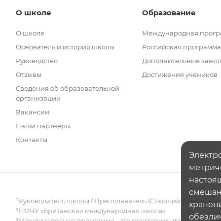
О школе
Образование
О школе
Международная прог
Основатель и история школы
Российская программа
Руководство
Дополнительные занят
Отзывы
Достижения учеников
Сведения об образовательной
организации
Вакансии
Наши партнеры
Контакты
Электро
метрич
настоящ
смешанн
¹Руководитель школы / Преподаватель (Старший Преподава
хранени
²НОЧУ «Британская международная школа»
обезли
³Международная программа - это программы дополнительно