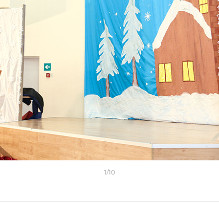
1
/
10