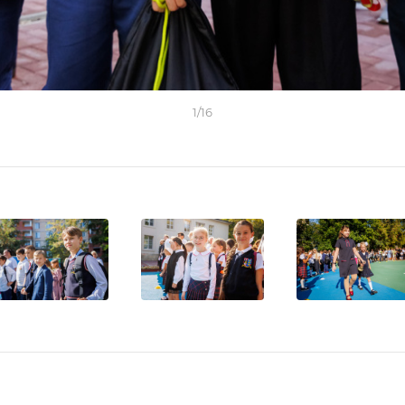
1
/
16