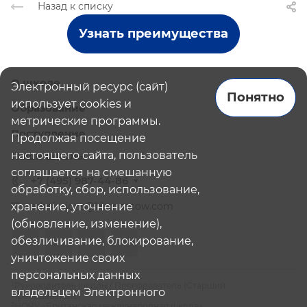
Назад к списку
Узнать преимущества
О школе
Электронный ресурс (сайт)
Понятно
использует cookies и
Образование
метрические программы.
Поступление
Продолжая посещение
настоящего сайта, пользователь
Наши школы
соглашается на смешанную
+7 (495) 987-44-86
обработку, сбор, использование,
хранение, уточнение
admissions@bismoscow.com
(обновление, изменение),
обезличивание, блокирование,
уничтожение своих
персональных данных
¹Руководитель школы / Преподаватель (Старший
владельцем Электронного
Преподаватель)
²НОЧУ «Британская международная школа»