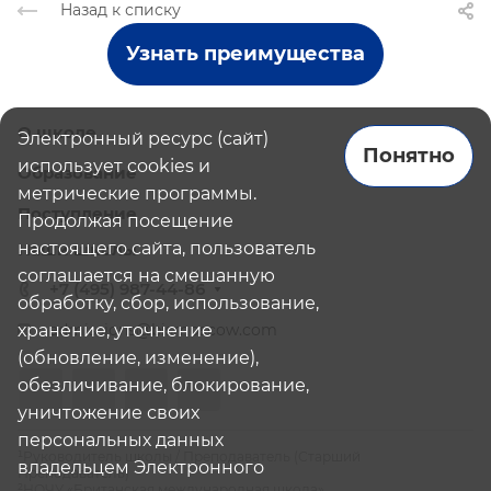
Назад к списку
Узнать преимущества
О школе
Электронный ресурс (сайт)
Понятно
использует cookies и
Образование
метрические программы.
Поступление
Продолжая посещение
настоящего сайта, пользователь
Наши школы
соглашается на смешанную
+7 (495) 987-44-86
обработку, сбор, использование,
хранение, уточнение
admissions@bismoscow.com
(обновление, изменение),
обезличивание, блокирование,
уничтожение своих
персональных данных
¹Руководитель школы / Преподаватель (Старший
владельцем Электронного
Преподаватель)
²НОЧУ «Британская международная школа»