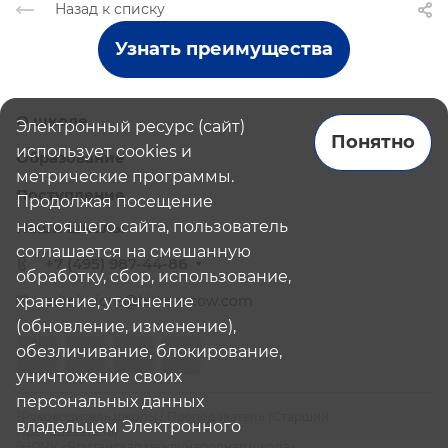
Назад к списку
Узнать преимущества
О школе
Электронный ресурс (сайт)
Понятно
использует cookies и
Образование
метрические программы.
Поступление
Продолжая посещение
настоящего сайта, пользователь
Наши школы
соглашается на смешанную
+7 (495) 987-44-86
обработку, сбор, использование,
хранение, уточнение
admissions@bismoscow.com
(обновление, изменение),
обезличивание, блокирование,
уничтожение своих
персональных данных
¹Руководитель школы / Преподаватель (Старший
владельцем Электронного
Преподаватель)
²НОЧУ «Британская международная школа»