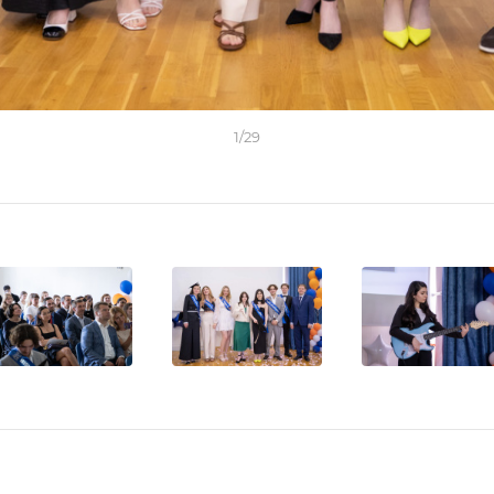
1
/
29