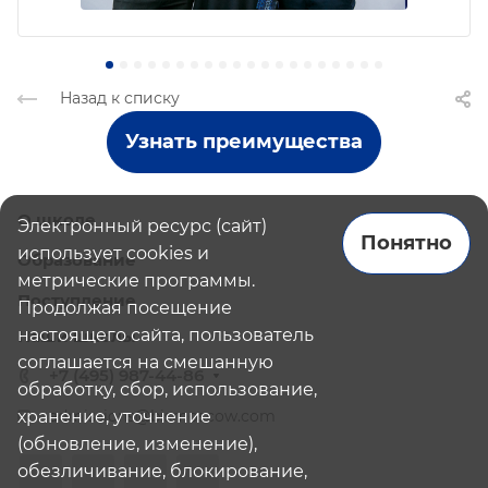
Назад к списку
Узнать преимущества
О школе
Электронный ресурс (сайт)
Понятно
использует cookies и
Образование
метрические программы.
Поступление
Продолжая посещение
настоящего сайта, пользователь
Наши школы
соглашается на смешанную
+7 (495) 987-44-86
обработку, сбор, использование,
хранение, уточнение
admissions@bismoscow.com
(обновление, изменение),
обезличивание, блокирование,