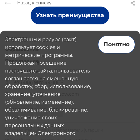
Назад к списку
Узнать преимущества
О школе
Электронный ресурс (сайт)
Понятно
использует cookies и
Образование
метрические программы.
Поступление
Продолжая посещение
настоящего сайта, пользователь
Наши школы
соглашается на смешанную
+7 (495) 987-44-86
обработку, сбор, использование,
хранение, уточнение
admissions@bismoscow.com
(обновление, изменение),
обезличивание, блокирование,
уничтожение своих
персональных данных
¹Руководитель школы / Преподаватель (Старший
владельцем Электронного
Преподаватель)
²НОЧУ «Британская международная школа»